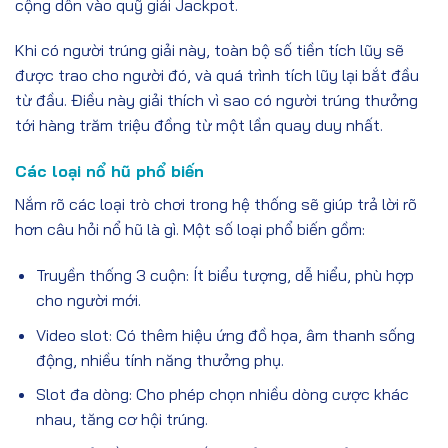
cộng dồn vào quỹ giải Jackpot.
Khi có người trúng giải này, toàn bộ số tiền tích lũy sẽ
được trao cho người đó, và quá trình tích lũy lại bắt đầu
từ đầu. Điều này giải thích vì sao có người trúng thưởng
tới hàng trăm triệu đồng từ một lần quay duy nhất.
Các loại nổ hũ phổ biến
Nắm rõ các loại trò chơi trong hệ thống sẽ giúp trả lời rõ
hơn câu hỏi nổ hũ là gì. Một số loại phổ biến gồm:
Truyền thống 3 cuộn: Ít biểu tượng, dễ hiểu, phù hợp
cho người mới.
Video slot: Có thêm hiệu ứng đồ họa, âm thanh sống
động, nhiều tính năng thưởng phụ.
Slot đa dòng: Cho phép chọn nhiều dòng cược khác
nhau, tăng cơ hội trúng.