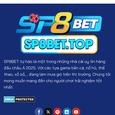
Phá
Chéo
Mẹo
Hiệu
Đánh
Quả
Mọi
Kèo
Bao
Thắng
100%
SP8BET
tự hào là một trong những nhà cái uy tín hàng
đầu châu Á 2025. Với các tựa game bắn cá, nổ hũ, thể
thao, xổ số,... đang làm mưa gió trên thị trường. Chúng tôi
mong muốn mang đến cho người chơi trải nghiệm tốt
nhất.