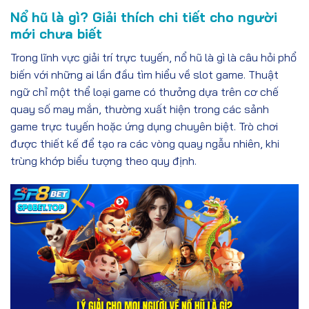
Nổ hũ là gì? Giải thích chi tiết cho người
mới chưa biết
Trong lĩnh vực giải trí trực tuyến, nổ hũ là gì là câu hỏi phổ
biến với những ai lần đầu tìm hiểu về slot game. Thuật
ngữ chỉ một thể loại game có thưởng dựa trên cơ chế
quay số may mắn, thường xuất hiện trong các sảnh
game trực tuyến hoặc ứng dụng chuyên biệt. Trò chơi
được thiết kế để tạo ra các vòng quay ngẫu nhiên, khi
trùng khớp biểu tượng theo quy định.