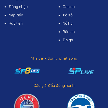
Đăng nhập
Casino
Nạp tiền
Xổ số
Rút tiền
Nổ hũ
Bắn cá
Đá gà
Nhà cái x đơn vị phát sóng
Các giải đấu đồng hành