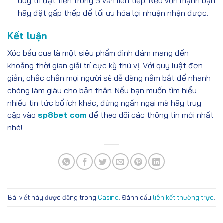
duy trì đặt tiền trong 5 ván liên tiếp. Nếu vốn mạnh bạn
hãy đặt gấp thếp để tối ưu hóa lợi nhuận nhận được.
Kết luận
Xóc bầu cua là một siêu phẩm đình đám mang đến
khoảng thời gian giải trí cực kỳ thú vị. Với quy luật đơn
giản, chắc chắn mọi người sẽ dễ dàng nắm bắt để nhanh
chóng làm giàu cho bản thân. Nếu bạn muốn tìm hiểu
nhiều tin tức bổ ích khác, đừng ngần ngại mà hãy truy
cập vào
sp8bet com
để theo dõi các thông tin mới nhất
nhé!
Bài viết này được đăng trong
Casino
. Đánh dấu
liên kết thường trực
.