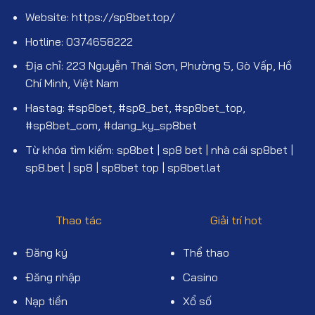
Website: https://sp8bet.top/
Hotline: 0374658222
Địa chỉ: 223 Nguyễn Thái Sơn, Phường 5, Gò Vấp, Hồ
Chí Minh, Việt Nam
Hastag: #sp8bet, #sp8_bet, #sp8bet_top,
#sp8bet_com, #dang_ky_sp8bet
Từ khóa tìm kiếm: sp8bet | sp8 bet | nhà cái sp8bet |
sp8.bet | sp8 | sp8bet top | sp8bet.lat
Thao tác
Giải trí hot
Đăng ký
Thể thao
Đăng nhập
Casino
Nạp tiền
Xổ số