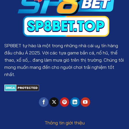
Bao
Thắng
100%
SP8BET
tự hào là một trong những nhà cái uy tín hàng
đầu châu Á 2025. Với các tựa game bắn cá, nổ hũ, thể
thao, xổ số,... đang làm mưa gió trên thị trường. Chúng tôi
mong muốn mang đến cho người chơi trải nghiệm tốt
nhất.
Thông tin giới thiệu